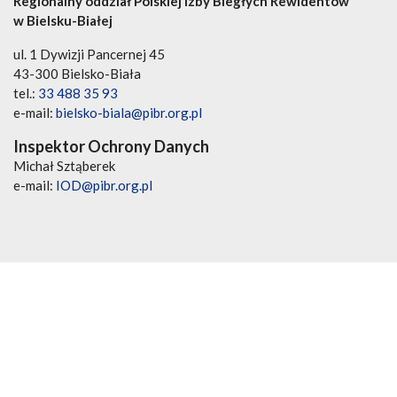
Regionalny oddział Polskiej Izby Biegłych Rewidentów
w Bielsku-Białej
ul. 1 Dywizji Pancernej 45
43-300 Bielsko-Biała
tel.:
33 488 35 93
e-mail:
bielsko-biala@pibr.org.pl
Inspektor Ochrony Danych
Michał Sztąberek
e-mail:
IOD@pibr.org.pl